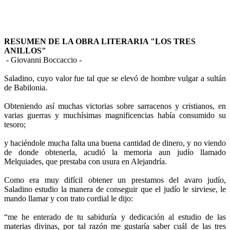
RESUMEN DE LA OBRA LITERARIA "LOS TRES
ANILLOS"
- Giovanni Boccaccio -
Argumento de "Los tres anillos", libro de Giovanni Boccaccio.
Saladino, cuyo valor fue tal que se elevó de hombre vulgar a sultán
de Babilonia.
Obteniendo así muchas victorias sobre sarracenos y cristianos, en
varias guerras y muchísimas magnificencias había consumido su
tesoro;
y haciéndole mucha falta una buena cantidad de dinero, y no viendo
de donde obtenerla, acudió la memoria aun judío llamado
Melquiades, que prestaba con usura en Alejandría.
Como era muy difícil obtener un prestamos del avaro judío,
Saladino estudio la manera de conseguir que el judío le sirviese, le
mando llamar y con trato cordial le dijo:
“me he enterado de tu sabiduría y dedicación al estudio de las
materias divinas, por tal razón me gustaría saber cuál de las tres