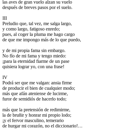
las aves de gran vuelo alzan su vuelo
después de breves pasos por el suelo.
III
Preludio que, tal vez, me salga largo,
y como largo, fatigoso enredo;
pues, al coger la pluma me hago cargo
de que me impongo más de lo que puedo,
y de mi propia fama sin embargo.
No fío de mi fama y tengo miedo:
¡para la eternidad fiarme de un pase
quisiera lograr yo, con una frase!
IV
Podrá ser que me valgan: ansia firme
de producir el bien de cualquier modo;
más que afán ateniense de lucirme,
furor de semidiós de hacerlo todo;
más que la pretensión de redimirme,
la de bruñir y honrar mi propio lodo;
¡y el fervor masculino, temerario
de hurgar mi corazón, no el diccionario!…