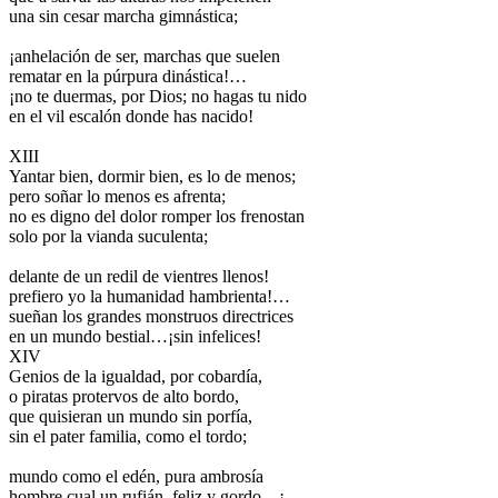
una sin cesar marcha gimnástica;
¡anhelación de ser, marchas que suelen
rematar en la púrpura dinástica!…
¡no te duermas, por Dios; no hagas tu nido
en el vil escalón donde has nacido!
XIII
Yantar bien, dormir bien, es lo de menos;
pero soñar lo menos es afrenta;
no es digno del dolor romper los frenostan
solo por la vianda suculenta;
delante de un redil de vientres llenos!
prefiero yo la humanidad hambrienta!…
sueñan los grandes monstruos directrices
en un mundo bestial…¡sin infelices!
XIV
Genios de la igualdad, por cobardía,
o piratas protervos de alto bordo,
que quisieran un mundo sin porfía,
sin el pater familia, como el tordo;
mundo como el edén, pura ambrosía
hombre cual un rufián, feliz y gordo…¡