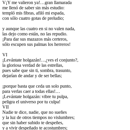
V¡Y me valieron ya!…gran llamarada
me llenó de saber sin más estudio:
templó mis fibras, afiló mi espada,
con sólo cuatro gotas de preludio;
y aunque las cuatro en si no valen nada,
las dejo como están, no las repudio.
¡Para dar sus mazazos más certeros,
sólo escupen sus palmas los herreros!
VI
¡Levántate holgazán!…¿ves el conjunto?,
la gloriosa verdad de las estrellas,
pues sabe que sin ti, sombra, trasunto,
dejarían de andar y de ser bellas;
¡porque basta que ceda un solo punto,
para verlas caer a todas ellas!…
¡Levántate holgazán: vibre tu pulpa,
peligra el universo por tu culpa!
VII
Nadie te dice, nadie, que no sueñes
y la luz de otros tiempos no vislumbres;
que sin haber subido te despeñes,
y a vivir despeñado te acostumbres;