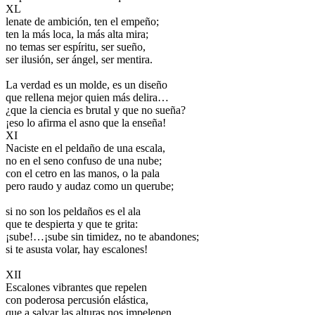
XL
lenate de ambición, ten el empeño;
ten la más loca, la más alta mira;
no temas ser espíritu, ser sueño,
ser ilusión, ser ángel, ser mentira.
La verdad es un molde, es un diseño
que rellena mejor quien más delira…
¿que la ciencia es brutal y que no sueña?
¡eso lo afirma el asno que la enseña!
XI
Naciste en el peldaño de una escala,
no en el seno confuso de una nube;
con el cetro en las manos, o la pala
pero raudo y audaz como un querube;
si no son los peldaños es el ala
que te despierta y que te grita:
¡sube!…¡sube sin timidez, no te abandones;
si te asusta volar, hay escalones!
XII
Escalones vibrantes que repelen
con poderosa percusión elástica,
que a salvar las alturas nos impelenen