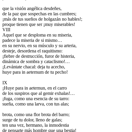
que la visión angélica desdeñes,
de la paz que sospechas en las cumbres;
¡más de tus sueños de holgazán no hables!;
proque tienen que ser ¡muy miserables!
VIII
Aquel que se desploma en su miseria,
padece la miseria de si mismo…
en su nervio, en su músculo y su arteria,
desteje, desordena el raquitismo:
¡fiebre de destrucción, furor de histeria,
dinámica de sombra y cataclismo!…
¡Levántate chacal: deja tu acecho,
huye para in aeternum de tu pecho!
IX
¡Huye para in aeternun, en el carro
de los suspiros que al gemir exhalas!…
¡fuga, como una esencia de su tarro:
sueña, como una larva, con tus alas;
brota, como una flor brota del barro;
surge de tu dolor, lleno de galas;
ten una vez, hermano, la inmodestia
de pensarte más hombre que una bestia!