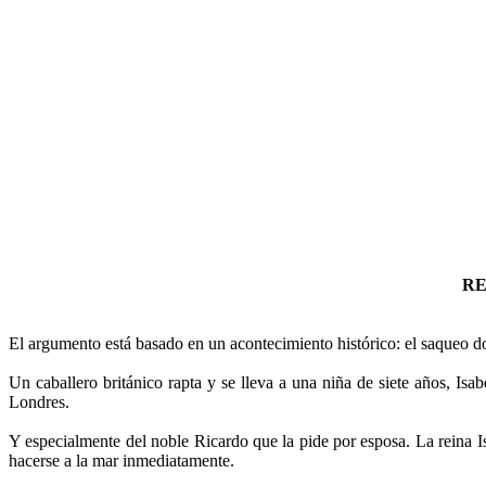
RE
Argumento del libro "La española inglesa" de Miguel de Cervantes. An
El argumento está basado en un acontecimiento histórico: el saqueo d
Un caballero británico rapta y se lleva a una niña de siete años, Is
Londres.
Y especialmente del noble Ricardo que la pide por esposa. La reina I
hacerse a la mar inmediatamente.