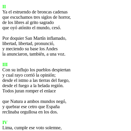
II
Ya el estruendo de broncas cadenas
que escuchamos tres siglos de horror,
de los libres al grito sagrado
que oyó atónito el mundo, cesó.
Por doquier San Martín inflamado,
libertad, libertad, pronunció,
y meciendo su base los Andes
la anunciaron, también, a una voz.
III
Con su influjo los pueblos despiertan
y cual rayo corrió la opinión;
desde el istmo a las tierras del fuego,
desde el fuego a la helada región.
Todos juran romper el enlace
que Natura a ambos mundos negó,
y quebrar ese cetro que España
reclinaba orgullosa en los dos.
IV
Lima, cumple ese voto solemne,