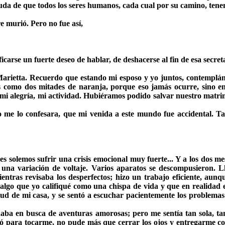
 duda de que todos los seres humanos, cada cual por su camino, ten
 murió. Pero no fue así,
ificarse un fuerte deseo de hablar, de deshacerse al fin de esa sec
etta. Recuerdo que estando mi esposo y yo juntos, contemplánd
es como dos mitades de naranja, porque eso jamás ocurre, sino en
r mi alegría, mi actividad. Hubiéramos podido salvar nuestro matri
no me lo confesara, que mi venida a este mundo fue accidental. Ta
solemos sufrir una crisis emocional muy fuerte... Y a los dos mes
s una variación de voltaje. Varios aparatos se descompusieron.
ntras revisaba los desperfectos; hizo un trabajo eficiente, aunqu
algo que yo califiqué como una chispa de vida y que en realidad 
tud de mi casa, y se sentó a escuchar pacientemente los problemas
daba en busca de aventuras amorosas; pero me sentía tan sola, ta
ó para tocarme, no pude más que cerrar los ojos y entregarme com