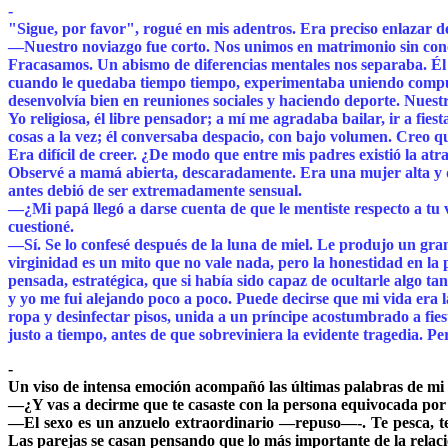
-
"Sigue, por favor", rogué en mis adentros. Era preciso enlazar de
—Nuestro noviazgo fue corto. Nos unimos en matrimonio sin con
Fracasamos. Un abismo de diferencias mentales nos separaba. Él d
cuando le quedaba tiempo tiempo, experimentaba uniendo compuest
desenvolvía bien en reuniones sociales y haciendo deporte. Nuestr
Yo religiosa, él libre pensador; a mí me agradaba bailar, ir a fies
cosas a la vez; él conversaba despacio, con bajo volumen. Creo
Era difícil de creer. ¿De modo que entre mis padres existió la at
Observé a mamá abierta, descaradamente. Era una mujer alta y d
antes debió de ser extremadamente sensual.
—¿Mi papá llegó a darse cuenta de que le mentiste respecto a tu
cuestioné.
—Sí. Se lo confesé después de la luna de miel. Le produjo un gra
virginidad es un mito que no vale nada, pero la honestidad en la p
pensada, estratégica, que si había sido capaz de ocultarle algo ta
y yo me fui alejando poco a poco. Puede decirse que mi vida era l
ropa y desinfectar pisos, unida a un príncipe acostumbrado a fiest
justo a tiempo, antes de que sobreviniera la evidente tragedia. Pe
-
Un viso de intensa emoción acompañó las últimas palabras de mi
—¿Y vas a decirme que te casaste con la persona equivocada por 
—El sexo es un anzuelo extraordinario —repuso—-. Te pesca, te h
Las parejas se casan pensando que lo más importante de la relació