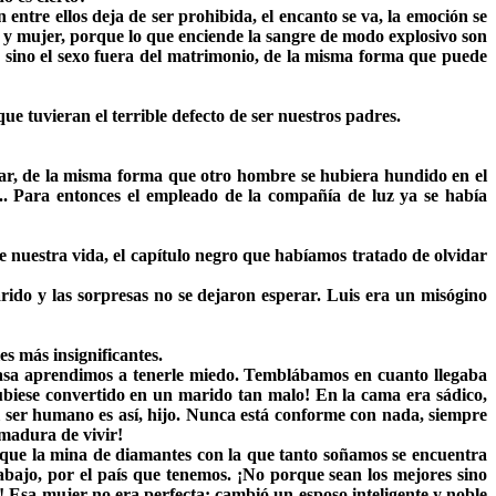
entre ellos deja de ser prohibida, el encanto se va, la emoción se
o y mujer, porque lo que enciende la sangre de modo explosivo son
sí, sino el sexo fuera del matrimonio, de la misma forma que puede
e tuvieran el terrible defecto de ser nuestros padres.
dar, de la misma forma que otro hombre se hubiera hundido en el
.. Para entonces el empleado de la compañía de luz ya se había
 nuestra vida, el capítulo negro que habíamos tratado de olvidar
do y las sorpresas no se dejaron esperar. Luis era un misógino
es más insignificantes.
 casa aprendimos a tenerle miedo. Temblábamos en cuanto llegaba
biese convertido en un marido tan malo! En la cama era sádico,
el ser humano es así, hijo. Nunca está conforme con nada, siempre
nmadura de vivir!
 que la mina de diamantes con la que tanto soñamos se encuentra
bajo, por el país que tenemos. ¡No porque sean los mejores sino
! Esa mujer no era perfecta: cambió un esposo inteligente y noble