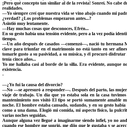
¡Pero qué concepto tan similar al de la revista! Sonreí. No cabe
realidades.
—Yo siempre creí que nuestra vida se vino abajo cuando mi padre
¿verdad? ¿Los problemas empezaron antes...?
Asintió muy lentamente.
—Hay muchas cosas que desconoces, Efrén...
En su gesto había una tensión evidente, pero a la vez podía ident
tiempo.
—Un año después de casados —comenzó—, nació tu hermana Mari
clave para triunfar en el matrimonio no está tanto en ser afin
tomarle gusto a su pasividad, a su música, y él procuró disfruta
tenía cinco años...
Yo me hallaba casi al borde de la silla. Era evidente, aunque 
existencia.
-
—¿Yo fui la causa del divorcio?
—No —se apresuró a responder—. Después del parto, las mujeres 
viaje de trabajo. Un día que yo estaba sola en la casa tuvimo
mantenimiento nos visitó El tipo se portó sumamente amable mie
noche. El hombre estaba cansado, sudando, y en su gesto había 
como a una dama. Elogió mi comida, mi aspecto físico, la pulcri
varias noches seguidas.
Aunque alguna vez llegué a imaginarme siendo infiel, yo no an
cuando ese hombre me sonrió, me dijo que le gustaba y se acerc