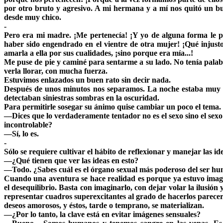
por otro bruto y agresivo. A mi hermana y a mí nos quitó un bu
desde muy chico.
-
Pero era mi madre. ¡Me pertenecía! ¡Y yo de alguna forma le pe
haber sido engendrado en el vientre de otra mujer! ¡Qué injus
amarla a ella por sus cualidades, ¡sino porque era mía...!
Me puse de pie y caminé para sentarme a su lado. No tenía palabr
verla llorar, con mucha fuerza.
Estuvimos enlazados un buen rato sin decir nada.
Después de unos minutos nos separamos. La noche estaba muy 
detectaban siniestras sombras en la oscuridad.
Para permitirle sosegar su ánimo quise cambiar un poco el tema. 
—Dices que lo verdaderamente tentador no es el sexo sino el sexo 
incontrolable?
—Sí, lo es.
-
Sólo se requiere cultivar el hábito de reflexionar y manejar las id
—¿Qué tienen que ver las ideas en esto?
—Todo. ¿Sabes cuál es el órgano sexual más poderoso del se
Cuando una aventura se hace realidad es porque ya estuvo imag
el desequilibrio. Basta con imaginarlo, con dejar volar la ilusió
representar cuadros superexcitantes al grado de hacerlos parecer 
deseos amorosos, y éstos, tarde o temprano, se materializan.
—¿Por lo tanto, la clave está en evitar imágenes sensuales?