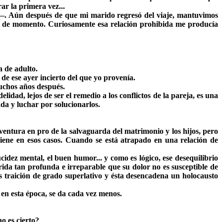
ar la primera vez...
io—. Aún después de que mi marido regresó del viaje, mantuvimos
 y de momento. Curiosamente esa relación prohibida me producía
a de adulto.
de ese ayer incierto del que yo provenía.
muchos años después.
dad, lejos de ser el remedio a los conflictos de la pareja, es una
da y luchar por solucionarlos.
entura en pro de la salvaguarda del matrimonio y los hijos, pero
eviene en esos casos. Cuando se está atrapado en una relación de
cidez mental, el buen humor... y como es lógico, ese desequilibrio
rida tan profunda e irreparable que su dolor no es susceptible de
 traición de grado superlativo y ésta desencadena un holocausto
 en esta época, se da cada vez menos.
o es cierto?