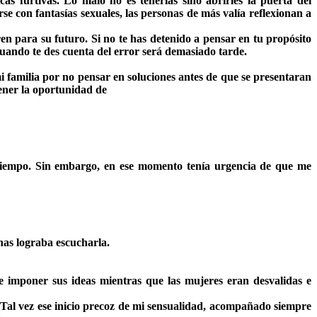
s furtivas. Lo malo no es tenerlas sino abrirles la puerta del
se con fantasías sexuales, las personas de más valía reflexionan a
en para su futuro. Si no te has detenido a pensar en tu propósito
 cuando te des cuenta del error será demasiado tarde.
 familia por no pensar en soluciones antes de que se presentaran
tener la oportunidad de
 tiempo. Sin embargo, en ese momento tenía urgencia de que me
nas lograba escucharla.
 e imponer sus ideas mientras que las mujeres eran desvalidas e
 Tal vez ese inicio precoz de mi sensualidad, acompañado siempre