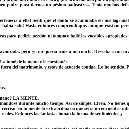
en padre para darnos un pésimo padrastro... Tenía muchos defect
rtenecía a ella! Sentí que el llanto se acumulaba en mis lagrimal
to había sido! Hasta entonces comprendí que, aunque existían per
as para pedirle perdón ni tampoco hallé los vocablos apropiados p
avanzada, pero yo no quería irme a mi cuarto. Deseaba acurruca
La tomé de la mano y le cuestioné:
fuera del matrimonio, y estoy de acuerdo contigo. Lo he sentido. P
eas.
r humano? LA MENTE.
inándose durante mucho tiempo. Así de simple, Efrén. No tienes q
n y recrear en tu mente lo extraordinario que sería un encuentro ínt
reales. Entonces las fantasías toman la forma de sentimientos y