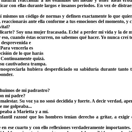
ural reaccionar a los estímulos del medio y tener ideas erótica
icar con ellas durante largos e insanos periodos. En vez de distraer
a sí mismos un código de normas y definen exactamente lo que quier
gue, reaccionarás ante ella conforme a tus emociones del momento, y
ital?
licarte? Soy una mujer fracasada. Eché a perder mi vida y la de mi
r eso, cuando éstas ocurren, no sabemos qué hacer. Yo nunca creí 
la desprevenida e
 Para vencerla es
ecisión de lo que harás
o. Continuamente quizá.
 su cautivadora trampa.
menospreciarla hubiera desperdiciado su sabiduría durante tanto
ponder.
 huimos de mi padrastro?
on mi padre?
 malestar. Su voz ya no sonó decidida y fuerte. A decir verdad, ape
e me golpeaba...
peaba a Marietta y a mí.
nfantil razoné que los hombres tenían derecho a gritar, a exigir
e en ese cuarto y con ello reflexiones verdaderamente importantes.