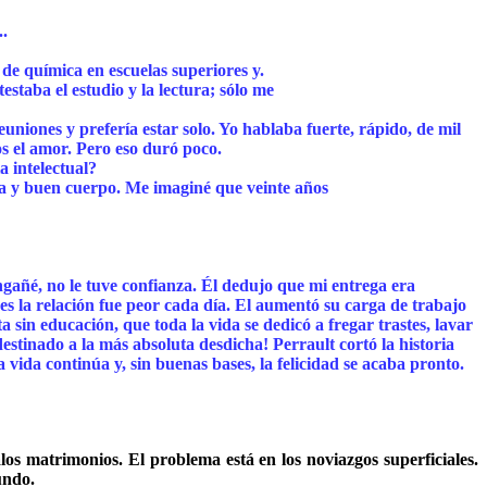
..
de química en escuelas superiores y.
taba el estudio y la lectura; sólo me
reuniones y prefería estar solo. Yo hablaba fuerte, rápido, de mil
s el amor. Pero eso duró poco.
a intelectual?
za y buen cuerpo. Me imaginé que veinte años
engañé, no le tuve confianza. Él dedujo que mi entrega era
ces la relación fue peor cada día. El aumentó su carga de trabajo
sin educación, que toda la vida se dedicó a fregar trastes, lavar
estinado a la más absoluta desdicha! Perrault cortó la historia
 vida continúa y, sin buenas bases, la felicidad se acaba pronto.
os matrimonios. El problema está en los noviazgos superficiales.
undo.