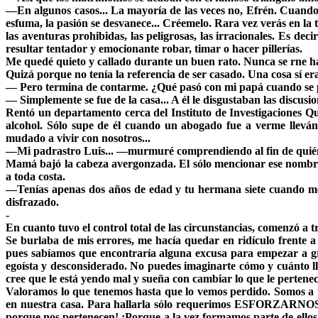
—En algunos casos... La mayoría de las veces no, Efrén. Cuando el
esfuma, la pasión se desvanece... Créemelo. Rara vez verás en la
las aventuras prohibidas, las peligrosas, las irracionales. Es de
resultar tentador y emocionante robar, timar o hacer pillerías.
Me quedé quieto y callado durante un buen rato. Nunca se rne h
Quizá porque no tenía la referencia de ser casado. Una cosa sí er
— Pero termina de contarme. ¿Qué pasó con mi papá cuando se 
— Simplemente se fue de la casa... A él le disgustaban las discusi
Rentó un departamento cerca del Instituto de Investigaciones Q
alcohol. Sólo supe de él cuando un abogado fue a verme lleván
mudado a vivir con nosotros...
—Mi padrastro Luis... —murmuré comprendiendo al fin de quién
Mamá bajó la cabeza avergonzada. El sólo mencionar ese nombre e
a toda costa.
—Tenías apenas dos años de edad y tu hermana siete cuando me 
disfrazado.
-
En cuanto tuvo el control total de las circunstancias, comenzó a 
Se burlaba de mis errores, me hacía quedar en ridículo frente 
pues sabíamos que encontraría alguna excusa para empezar a gr
egoísta y desconsiderado. No puedes imaginarte cómo y cuánto llo
cree que le está yendo mal y sueña con cambiar lo que le pertene
Valoramos lo que tenemos hasta que lo vemos perdido. Somos a t
en nuestra casa. Para hallarla sólo requerimos ESFORZARNOS. La
porque nos pertenecen! ¡Porque a la vez formamos parte de ellos!