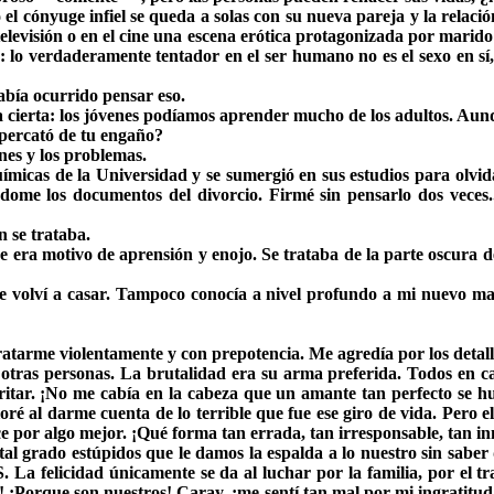
 cónyuge infiel se queda a solas con su nueva pareja y la relación 
 televisión o en el cine una escena erótica protagonizada por marid
cir: lo verdaderamente tentador en el ser humano no es el sexo en 
abía ocurrido pensar eso.
a cierta: los jóvenes podíamos aprender mucho de los adultos. Aunqu
percató de tu engaño?
ones y los problemas.
uímicas de la Universidad y se sumergió en sus estudios para olvi
dome los documentos del divorcio. Firmé sin pensarlo dos veces.
 se trataba.
ra motivo de aprensión y enojo. Se trataba de la parte oscura de
volví a casar. Tampoco conocía a nivel profundo a mi nuevo mari
tratarme violentamente y con prepotencia. Me agredía por los detall
a otras personas. La brutalidad era su arma preferida. Todos en
itar. ¡No me cabía en la cabeza que un amante tan perfecto se hu
ré al darme cuenta de lo terrible que fue ese giro de vida. Pero 
ce por algo mejor. ¡Qué forma tan errada, tan irresponsable, tan i
al grado estúpidos que le damos la espalda a lo nuestro sin saber
 felicidad únicamente se da al luchar por la familia, por el tra
 ¡Porque son nuestros! Caray, ¡me sentí tan mal por mi ingratitud