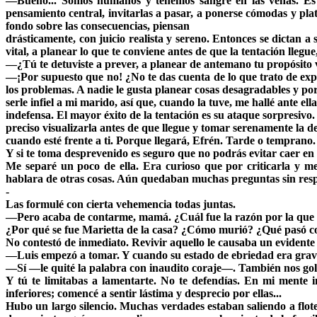
—Bueno... Somos humanos y tenemos sangre en las venas. Es nat
pensamiento central, invitarlas a pasar, a ponerse cómodas y plat
fondo sobre las consecuencias, piensan
drásticamente, con juicio realista y sereno. Entonces se dictan 
vital, a planear lo que te conviene antes de que la tentación lle
—¿Tú te detuviste a prever, a planear de antemano tu propósito v
—¡Por supuesto que no! ¿No te das cuenta de lo que trato de exp
los problemas. A nadie le gusta planear cosas desagradables y po
serle infiel a mi marido, así que, cuando la tuve, me hallé ante el
indefensa. El mayor éxito de la tentación es su ataque sorpresivo.
preciso visualizarla antes de que llegue y tomar serenamente la d
cuando esté frente a ti. Porque llegará, Efrén. Tarde o tempran
Y si te toma desprevenido es seguro que no podrás evitar caer en
Me separé un poco de ella. Era curioso que por criticarla y 
hablara de otras cosas. Aún quedaban muchas preguntas sin res
-
Las formulé con cierta vehemencia todas juntas.
—Pero acaba de contarme, mamá. ¿Cuál fue la razón por la que
¿Por qué se fue Marietta de la casa? ¿Cómo murió? ¿Qué pasó c
No contestó de inmediato. Revivir aquello le causaba un evidente
—Luis empezó a tomar. Y cuando su estado de ebriedad era grav
—Sí —le quité la palabra con inaudito coraje—. También nos gol
Y tú te limitabas a lamentarte. No te defendías. En mi mente i
inferiores; comencé a sentir lástima y desprecio por ellas...
Hubo un largo silencio. Muchas verdades estaban saliendo a flot