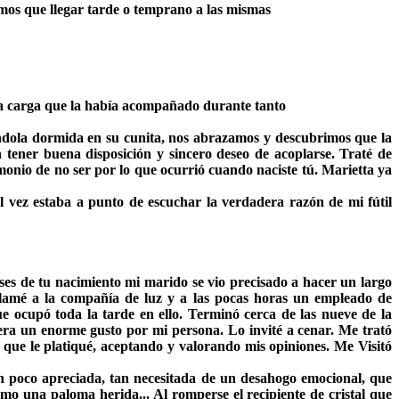
emos que llegar tarde o temprano a las mismas
reta carga que la había acompañado durante tanto
ola dormida en su cunita, nos abrazamos y descubrimos que la
 tener buena disposición y sincero deseo de acoplarse. Traté de
monio de no ser por lo que ocurrió cuando naciste tú. Marietta ya
l vez estaba a punto de escuchar la verdadera razón de mi fútil
es de tu nacimiento mi marido se vio precisado a hacer un largo
 Llamé a la compañía de luz y a las pocas horas un empleado de
e ocupó toda la tarde en ello. Terminó cerca de las nueve de la
era un enorme gusto por mi persona. Lo invité a cenar. Me trató
 que le platiqué, aceptando y valorando mis opiniones. Me Visitó
n poco apreciada, tan necesitada de un desahogo emocional, que
o una paloma herida... Al romperse el recipiente de cristal que