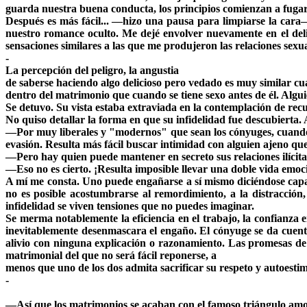
guarda nuestra buena conducta, los principios comienzan a fugarse
Después es más fácil... —hizo una pausa para limpiarse la cara
nuestro romance oculto. Me dejé envolver nuevamente en el del
sensaciones similares a las que me produjeron las relaciones sexu
-
La percepción del peligro, la angustia
de saberse haciendo algo delicioso pero vedado es muy similar cua
dentro del matrimonio que cuando se tiene sexo antes de él. Algui
Se detuvo. Su vista estaba extraviada en la contemplación de rec
No quiso detallar la forma en que su infidelidad fue descubierta.
—Por muy liberales y "modernos" que sean los cónyuges, cuando uno
evasión. Resulta más fácil buscar intimidad con alguien ajeno qu
—Pero hay quien puede mantener en secreto sus relaciones ilícit
—Eso no es cierto. ¡Resulta imposible llevar una doble vida emo
A mí me consta. Uno puede engañarse a sí mismo diciéndose capaz
no es posible acostumbrarse al remordimiento, a la distracción,
infidelidad se viven tensiones que no puedes imaginar.
Se merma notablemente la eficiencia en el trabajo, la confianza e
inevitablemente desenmascara el engaño. El cónyuge se da cuenta 
alivio con ninguna explicación o razonamiento. Las promesas de
matrimonial del que no será fácil reponerse, a
menos que uno de los dos admita sacrificar su respeto y autoesti
-
—Así que los matrimonios se acaban con el famoso triángulo amo