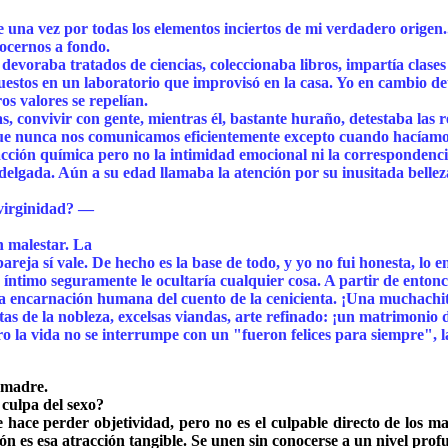
 una vez por todas los elementos inciertos de mi verdadero origen.
ocernos a fondo.
evoraba tratados de ciencias, coleccionaba libros, impartía clases 
os en un laboratorio que improvisó en la casa. Yo en cambio detes
os valores se repelían.
tas, convivir con gente, mientras él, bastante huraño, detestaba las 
 que nunca nos comunicamos eficientemente excepto cuando hacíamo
racción química pero no la intimidad emocional ni la correspondenci
elgada. Aún a su edad llamaba la atención por su inusitada belle
 virginidad? —
n malestar. La
areja sí vale. De hecho es la base de todo, y yo no fui honesta, lo 
n íntimo seguramente le ocultaría cualquier cosa. A partir de enton
a encarnación humana del cuento de la cenicienta. ¡Una muchachita 
as de la nobleza, excelsas viandas, arte refinado: ¡un matrimonio d
ro la vida no se interrumpe con un "fueron felices para siempre", la
 madre.
culpa del sexo?
ace perder objetividad, pero no es el culpable directo de los mal
n es esa atracción tangible. Se unen sin conocerse a un nivel prof