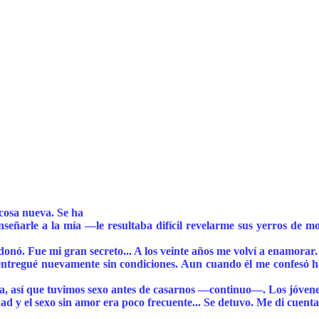
cosa nueva. Se ha
nseñarle a la mía —le resultaba difícil revelarme sus yerros de m
ó. Fue mi gran secreto... A los veinte años me volví a enamorar. 
entregué nuevamente sin condiciones. Aun cuando él me confesó hab
, así que tuvimos sexo antes de casarnos —continuo—. Los jóvene
 y el sexo sin amor era poco frecuente... Se detuvo. Me di cuenta