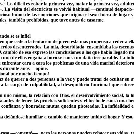
. Lo difícil es robar la primera vez, matar la primera vez, adulter
—. La visita del electricista se volvió habitual —continuó despac
icioso humo de las emociones que origina el sexo fuera de lugar
ales, también prohibidas, que tuve antes de casarme.
ndo se es infiel
en que cede a la tentación de joven está más propenso a ceder a ell
uerdos desenterrados. La mía, desorbitada, ensamblaba las escenas 
 A cambio de eso expresó las conclusiones a las que había llegado 
 de ellos engaña al otro se causa un daño irreparable. La infideli
e enfrentar cara a cara los problemas de una vida marital deteriora
as durante años —opiné.
cional por mucho tiempo!
 de querer a dos personas a la vez y puede tratar de ocultar su av
 a la carga de culpabilidad, al desequilibrio funcional que sobr
n uno mismo, la relación con Dios, el desenvolvimiento social, la lu
antes de tener las pruebas suficientes y el hecho le causa una he
 confianza y honradez mutua quedan pisoteadas. La infidelidad es
ma dejándose humillar a cambio de mantener unido el hogar. Y eso,
roso —comenté—-, pero las personas pueden rehacer sus vidas, ¿n